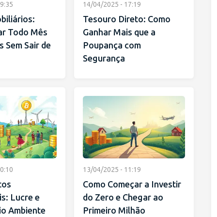
9:35
14/04/2025 - 17:19
iliários:
Tesouro Direto: Como
ar Todo Mês
Ganhar Mais que a
s Sem Sair de
Poupança com
Segurança
0:10
13/04/2025 - 11:19
tos
Como Começar a Investir
s: Lucre e
do Zero e Chegar ao
io Ambiente
Primeiro Milhão